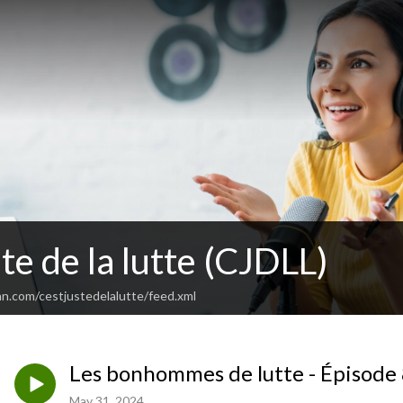
ste de la lutte (CJDLL)
an.com/cestjustedelalutte/feed.xml
Les bonhommes de lutte - Épisode
May 31, 2024