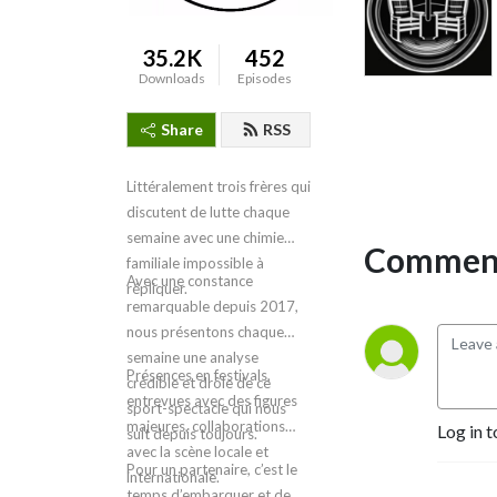
35.2K
452
Downloads
Episodes
Share
RSS
Littéralement trois frères qui
discutent de lutte chaque
semaine avec une chimie
Comment
familiale impossible à
Avec une constance
répliquer.
remarquable depuis 2017,
nous présentons chaque
semaine une analyse
Présences en festivals,
crédible et drôle de ce
entrevues avec des figures
sport-spectacle qui nous
majeures, collaborations
Log in t
suit depuis toujours.
avec la scène locale et
Pour un partenaire, c’est le
internationale.
temps d’embarquer et de