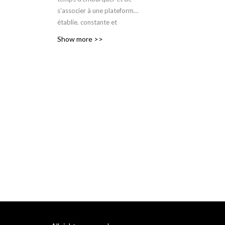
s’associer à une plateforme
établie, constante et
connectée à une
Show more >>
communauté engagée.